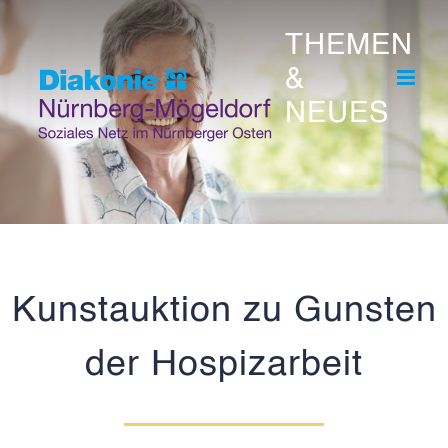
Skip
THEMEN
to
&
content
NEUES
Kunstauktion zu Gunsten
der Hospizarbeit