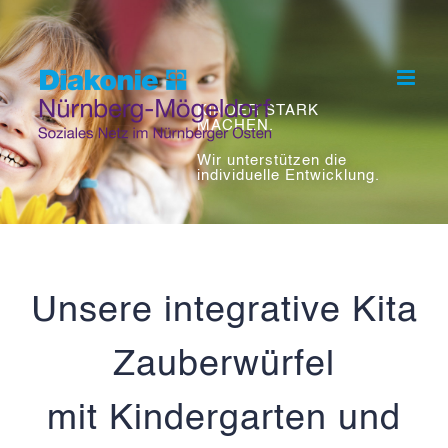
Skip
to
content
KINDER STARK
MACHEN.
Wir unterstützen die
individuelle Entwicklung.
Unsere integrative Kita
Zauberwürfel
mit Kindergarten und