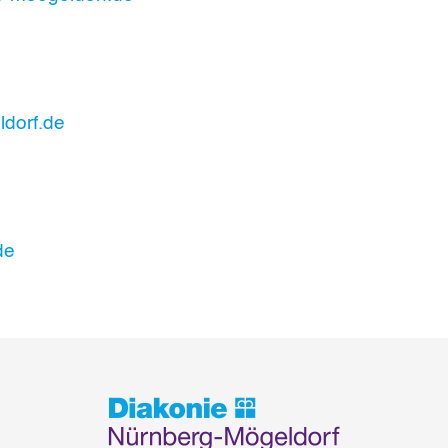
dorf.de
de