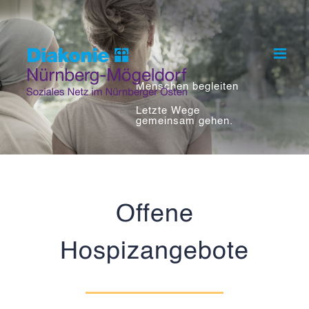
Skip
to
content
Menschen begleiten
Letzte Wege
gemeinsam gehen.
Offene
Hospizangebote