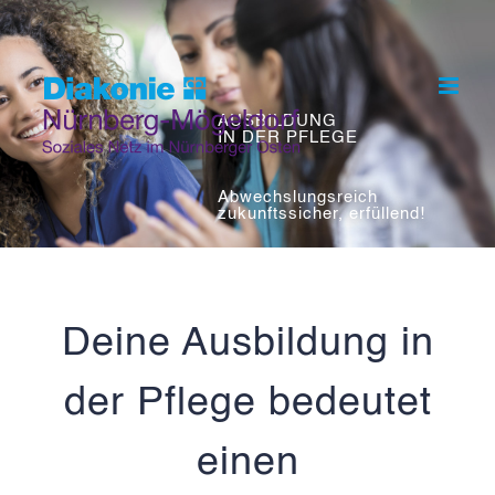
Skip
to
content
AUSBILDUNG
IN DER PFLEGE
Abwechslungsreich
zukunftssicher, erfüllend!
Deine Ausbildung in
der Pflege bedeutet
einen