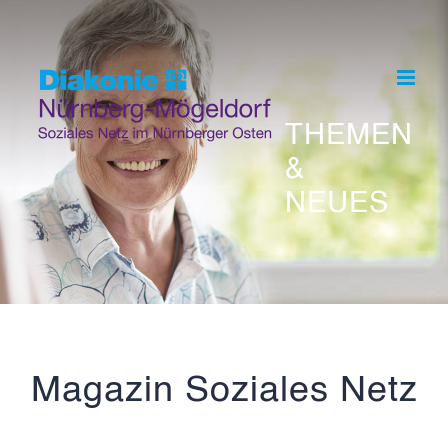
Skip
to
content
THEMEN
&
NEUES
Magazin Soziales Netz