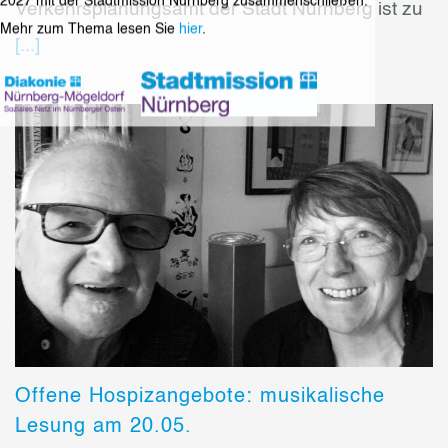
2027 mit der Stadtmission Nürnberg zusammenschließen.
Verkehrsplanungsamt der Stadt Nürnberg ist zu
Mehr zum Thema lesen Sie
hier
.
[...]
Offene Hospizangebote: musikalische
Lesung am 20.05.