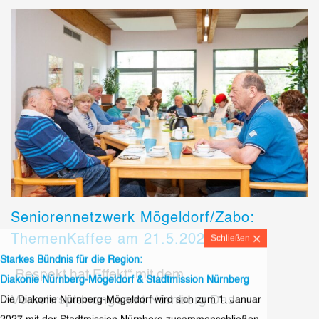
Seniorennetzwerk Mögeldorf/Zabo:
ThemenKaffee am 21.5.2026
Starkes Bündnis für die Region:
„Respekt hat Effekt“ mit dem
Diakonie Nürnberg-Mögeldorf & Stadtmission Nürnberg
Verkehrsplanungsamt Nürnberg Das
Die Diakonie Nürnberg-Mögeldorf wird sich zum 1. Januar