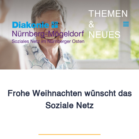
Skip
THEMEN
to
&
content
NEUES
Frohe Weihnachten wünscht das
Soziale Netz