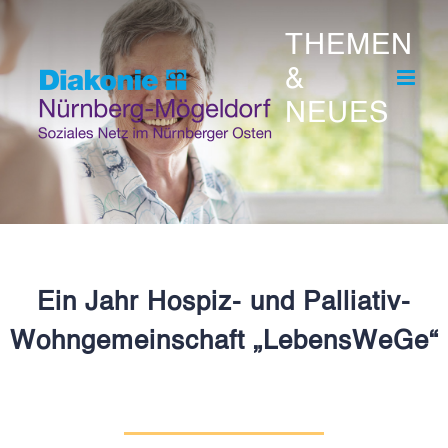
Skip
THEMEN
to
&
content
NEUES
Ein Jahr Hospiz- und Palliativ-
Wohngemeinschaft „LebensWeGe“