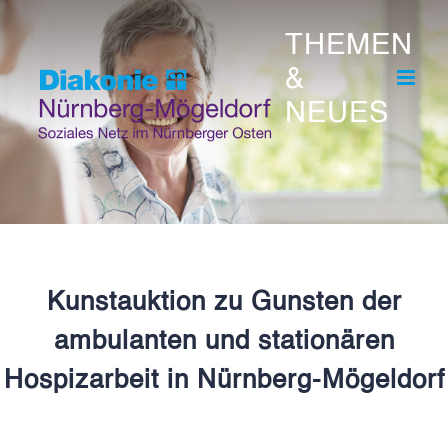
Skip
THEMEN
to
&
content
NEUES
Kunstauktion zu Gunsten der
ambulanten und stationären
Hospizarbeit in Nürnberg-Mögeldorf