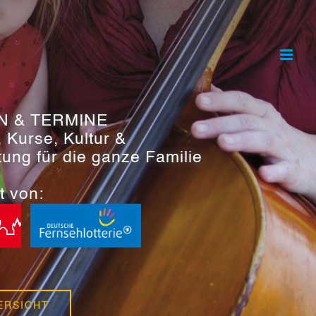
N & TERMINE
, Kurse, Kultur &
tung für die ganze Familie
t von:
ERSICHT