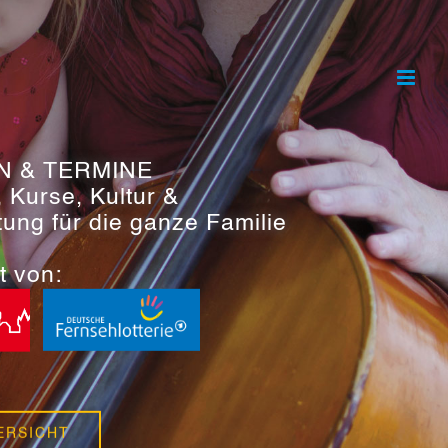
N & TERMINE
, Kurse, Kultur &
tung für die ganze Familie
t von:
ERSICHT