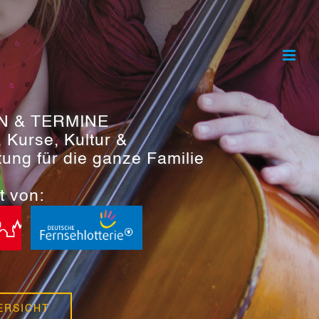
N & TERMINE
, Kurse, Kultur &
tung für die ganze Familie
t von:
ERSICHT