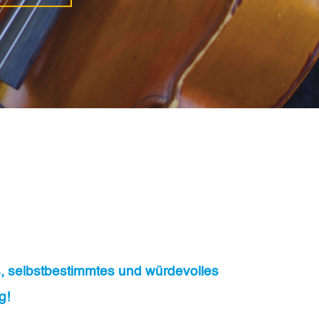
s, selbstbestimmtes und würdevolles
g!