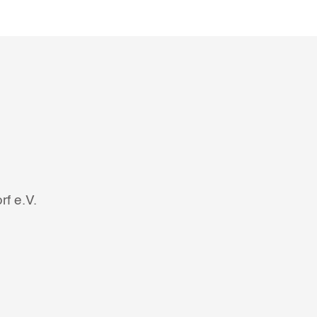
f e.V.