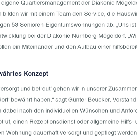
eigene Quartiersmanagement der Diakonie Mögeldorf 
m bilden wir mit einem Team den Service, die Hauswi
en 53 Senioren-Eigentumswohnungen ab. „Uns ist es 
ntwicklung bei der Diakonie Nürnberg-Mögeldorf. „
len ein Miteinander und den Aufbau einer hilfsberei
währtes Konzept
ersorgt und betreut‘ gehen wir in unserer Zusammen
dorf‘ bewährt haben,“ sagt Günter Beucker, Vorstan
ich dabei nach den individuellen Wünschen und Anfo
ruf, einen Rezeptionsdienst oder allgemeine Hilfs-
enen Wohnung dauerhaft versorgt und gepflegt werde