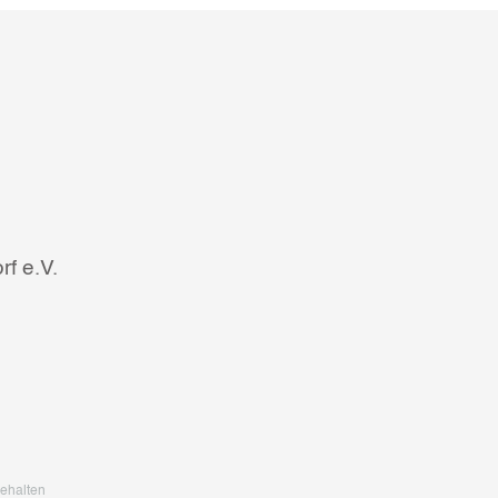
f e.V.
ehalten