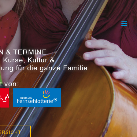
N & TERMINE
, Kurse, Kultur &
tung für die ganze Familie
t von:
ERSICHT