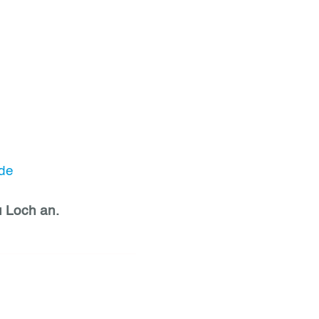
de
u Loch an.