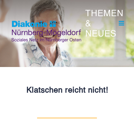
Skip
THEMEN
to
&
content
NEUES
Klatschen reicht nicht!